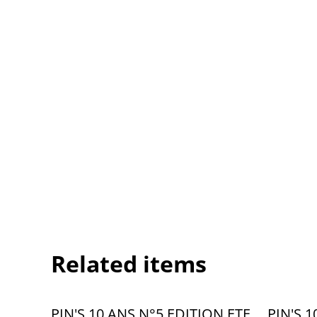
Related items
PIN'S 10 ANS N°5 EDITION ETE
PIN'S 